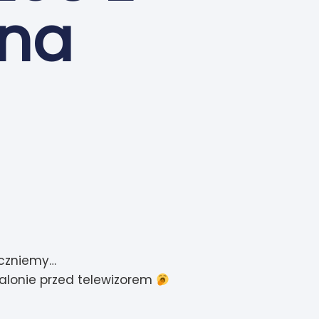
 na
aczniemy…
salonie przed telewizorem