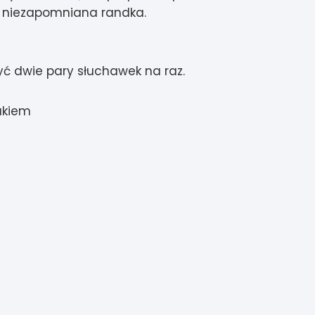
as niezapomniana randka.
yć dwie pary słuchawek na raz.
akiem