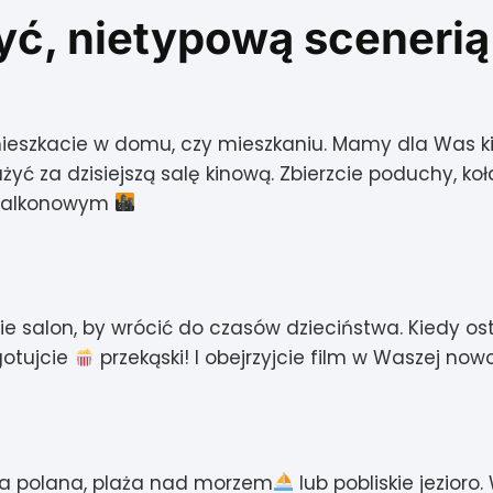
yć, nietypową scenerią 
y mieszkacie w domu, czy mieszkaniu. Mamy dla Was 
ć za dzisiejszą salę kinową. Zbierzcie poduchy, kołd
e balkonowym
ie salon, by wrócić do czasów dzieciństwa.
Kiedy os
gotujcie
przekąski! I obejrzyjcie film w Waszej no
na polana, plaża nad morzem
lub pobliskie jezioro.