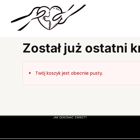
Skip
to
content
Został już ostatni k
Twój koszyk jest obecnie pusty.
JAK DOKONAĆ ZWROT?