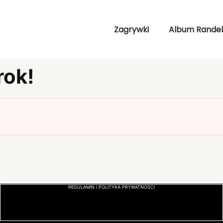
Zagrywki
Album Rande
rok!
REGULAMIN I POLITYKA PRYWATNOŚCI