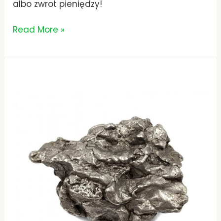
albo zwrot pieniędzy!
Read More »
Meteoryt
–
Prezent
dla
Chłopaka