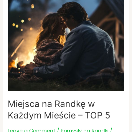
w
Każdym
Mieście
–
TOP
5
Miejsca na Randkę w
Każdym Mieście – TOP 5
Leave a Comment
/
Pomysły na Randki
/