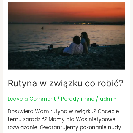
Rutyna
w
związku
co
robić?
Rutyna w związku co robić?
Leave a Comment
/
Porady i Inne
/
admin
Doskwiera Wam rutyna w związku? Chcecie
temu zaradzić? Mamy dla Was nietypowe
rozwiązanie. Gwarantujemy pokonanie nudy