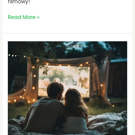
filmowy!
Read More »
Jaki
Film
Obejrzeć
z
Mężem?