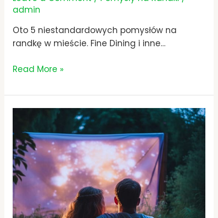
admin
Oto 5 niestandardowych pomysłów na
randkę w mieście. Fine Dining i inne…
Read More »
Jaki
Film
Obejrzeć
z
Chłopakiem
na
Wieczór?