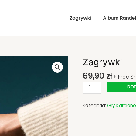
Zagrywki
Album Rande
ilość
Zagrywki
Zagrywki
69,90
zł
+ Free S
DOD
Kategoria:
Gry Karciane