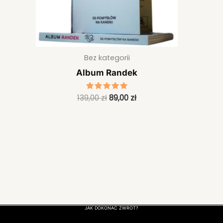
Bez kategorii
Album Randek
139,00
Oceniono
zł
89,00
zł
5.00
na 5
JAK DOKONAĆ ZWROT?