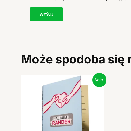
Może spodoba się
Pierwotna
Aktualna
Sale!
cena
cena
wynosiła:
wynosi:
139,00 zł.
89,00 zł.